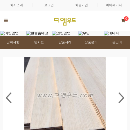
회사소개
로그인
회원가입
마이페이지
0
공지사항
단가표
납품사례
상품문의
운임비