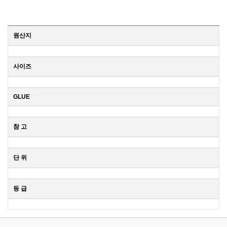
원산지
사이즈
GLUE
참 고
단 위
등 급