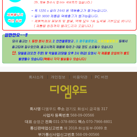
회사소개
개인정보
이용약관
PC 버전
회사명
디엠우드
주소
경기도 화성시 금곡동 317
사업자 등록번호
568-09-00566
대표
송명근
전화
031-378-8801
팩스
070-7966-8801
통신판매업신고번호
제 2018-화성동부-0089 호
부가통신사업신고번호
568-09-00566