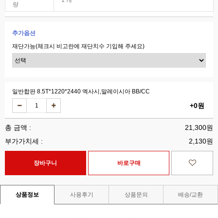
1 개
량
추가옵션
재단가능(체크시 비고란에 재단치수 기입해 주세요)
일반합판 8.5T*1220*2440 엑사시,말레이시아 BB/CC
+0원
총 금액 :
21,300원
부가가치세 :
2,130원
상품정보
사용후기
상품문의
배송/교환