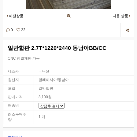
이전상품
다음 상품
0
22
일반합판 2.7T*1220*2440 동남아BB/CC
CNC 정밀재단 가능
제조사
국내산
원산지
말레이시아/동남아
모델
일반합판
판매가격
8,100원
배송비
최소구매수
1 개
량