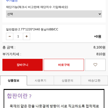
추가옵션
재단가능(체크시 비고란에 재단치수 기입해세요)
일반합판 2.7T*1220*2440 동남아BB/CC
+0원
총 금액 :
8,100원
부가가치세 :
810원
상품정보
사용후기
상품문의
배송/교환