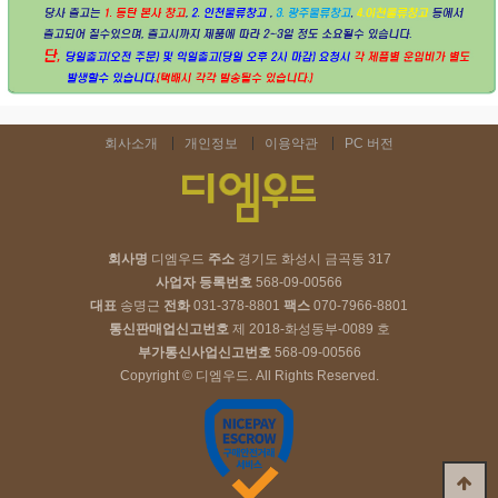
회사소개
개인정보
이용약관
PC 버전
회사명
디엠우드
주소
경기도 화성시 금곡동 317
사업자 등록번호
568-09-00566
대표
송명근
전화
031-378-8801
팩스
070-7966-8801
통신판매업신고번호
제 2018-화성동부-0089 호
부가통신사업신고번호
568-09-00566
Copyright © 디엠우드. All Rights Reserved.