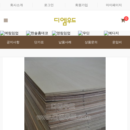
회사소개
로그인
회원가입
마이페이지
0
공지사항
단가표
납품사례
상품문의
운임비