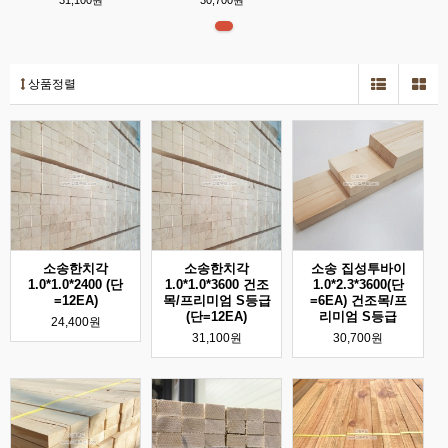
31,100원
30,700원
상품정렬
소송한치각
소송한치각
소송 집성투바이
1.0*1.0*2400 (단
1.0*1.0*3600 건조
1.0*2.3*3600(단
=12EA)
목/프리미엄 S등급
=6EA) 건조목/프
(단=12EA)
리미엄 S등급
24,400원
31,100원
30,700원