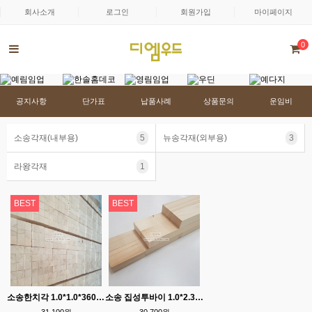
회사소개
로그인
회원가입
마이페이지
0
공지사항
단가표
납품사례
상품문의
운임비
소송각재(내부용)
5
뉴송각재(외부용)
3
라왕각재
1
BEST
BEST
소송한치각 1.0*1.0*3600 건조목/프리미엄 S등급 (단=12EA)
소송 집성투바이 1.0*2.3*3600(단=6EA) 건조목/프리미엄 S등급