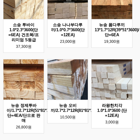
소송 투바이
소송 나나부다루
뉴송 폼다루끼
1.0*2.3*3600(단
끼/1.0*0.7*3600(단
13*1.7*12R(39*51*3600)/
=6EA) 건조목/프
=12EA)
단=6EA
리미엄 S등급
23,000원
19,300원
37,300원
뉴송 정제투바
뉴송 오비
라왕한치각
이/1.7*2.7*12R(51*81*3600)/
끼/2.7*2.7*12R(81*81*3600)
1.0*1.0*3600 (단
단=4EA/단으로 판
=12EA)
10,500원
매
3,000원
26,800원