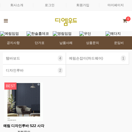
회사소개
로그인
회원가입
마이페이지
0
공지사항
단가표
납품사례
상품문의
운임비
템바보드
4
예림손잡이(하드웨어)
1
디자인루바
2
BEST
예림 디자인루바 S22 사각