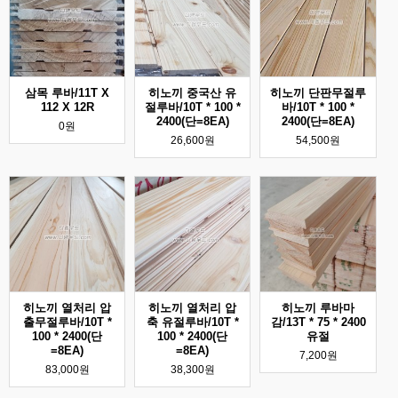
삼목 루바/11T X
히노끼 중국산 유
히노끼 단판무절루
112 X 12R
절루바/10T * 100 *
바/10T * 100 *
2400(단=8EA)
2400(단=8EA)
0원
26,600원
54,500원
히노끼 열처리 압
히노끼 열처리 압
히노끼 루바마
출무절루바/10T *
축 유절루바/10T *
감/13T * 75 * 2400
100 * 2400(단
100 * 2400(단
유절
=8EA)
=8EA)
7,200원
83,000원
38,300원