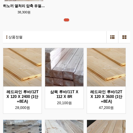
히노끼 열처리 압축 유절루바/10T * 100 * 2400(단=8EA)
38,300원
상품정렬
레드파인 루바/12T
삼목 루바/11T X
레드파인 루바/12T
X 120 X 2400 (1단
112 X 8R
X 120 X 3600 (1단
=8EA)
=8EA)
20,100원
28,000원
47,200원