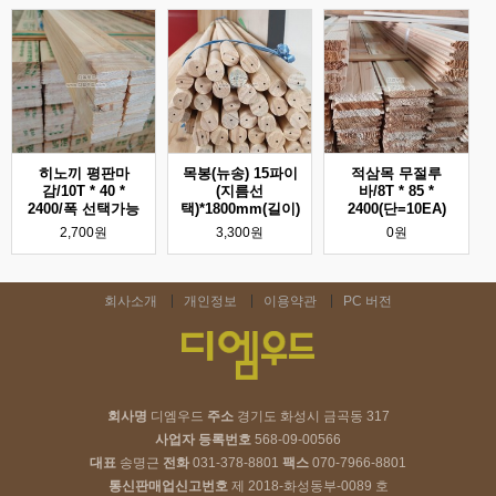
히노끼 평판마
목봉(뉴송) 15파이
적삼목 무절루
감/10T * 40 *
(지름선
바/8T * 85 *
2400/폭 선택가능
택)*1800mm(길이)
2400(단=10EA)
2,700원
3,300원
0원
회사소개
개인정보
이용약관
PC 버전
회사명
디엠우드
주소
경기도 화성시 금곡동 317
사업자 등록번호
568-09-00566
대표
송명근
전화
031-378-8801
팩스
070-7966-8801
통신판매업신고번호
제 2018-화성동부-0089 호