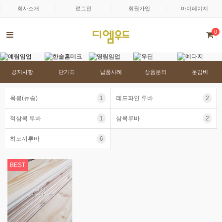
회사소개
로그인
회원가입
마이페이지
0
공지사항
단가표
납품사례
상품문의
운임비
목봉(뉴송)
1
레드파인 루바
2
적삼목 루바
1
삼목루바
2
히노끼루바
6
BEST