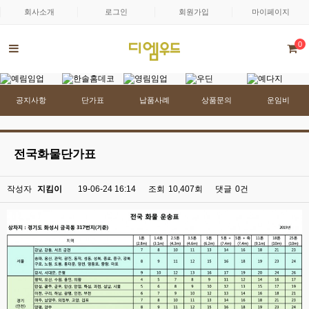
회사소개
로그인
회원가입
마이페이지
0
공지사항
단가표
납품사례
상품문의
운임비
전국화물단가표
작성자
지킴이
19-06-24 16:14
조회
10,407회
댓글
0건