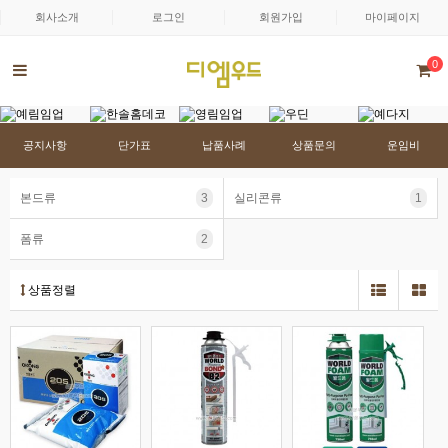
회사소개
로그인
회원가입
마이페이지
0
공지사항
단가표
납품사례
상품문의
운임비
본드류
3
실리콘류
1
폼류
2
상품정렬