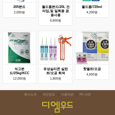
205본드
월드폼본드/20L 건
월드폼/720ml
타입,및 일회용 겸
2,000원
4,200원
용사용
6,600원
석고본
유성실리콘 실란
핫멜트/오공
드/25kg/KCC
트/오공 회색
4,600원
12,000원
1,800원
회사소개
개인정보
이용약관
PC 버전