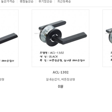
높은가격순
평점높은순
후기많은순
최근등록순
ACL-1302
금형
실내손잡이, 버튼잠금형
0원