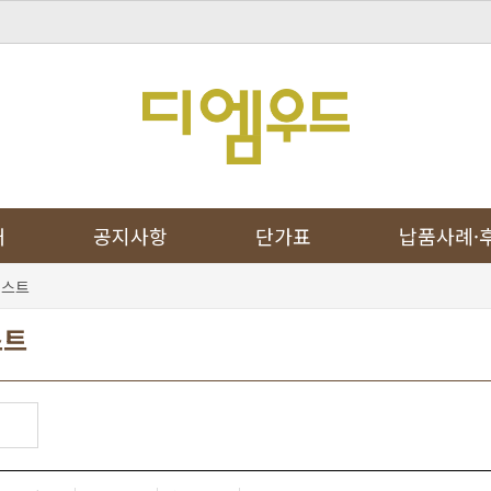
개
공지사항
단가표
납품사례·
리스트
스트