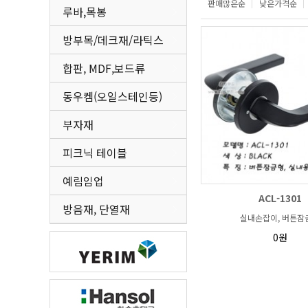
판매많은순
낮은가격순
루바,목봉
방부목/데크재/라틱스
합판, MDF,보드류
동우켐(오일스테인등)
부자재
피크닉 테이블
예림임업
ACL-1301
방음재, 단열재
실내손잡이, 버튼잠
0원