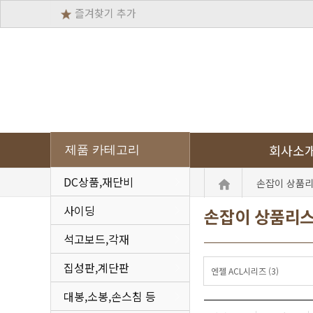
즐겨찾기 추가
회사소
제품 카테고리
DC상품,재단비
손잡이 상품
사이딩
손잡이 상품리
석고보드,각재
집성판,계단판
엔젤 ACL시리즈 (3)
대봉,소봉,손스침 등