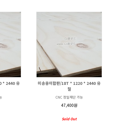
 * 2440 유
미송옹이합판/18T * 1220 * 2440 유
절
능
CNC 정밀재단 가능
47,400원
Sold Out