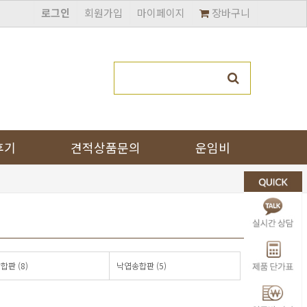
로그인
회원가입
마이페이지
장바구니
후기
견적상품문의
운임비
합판 (8)
낙엽송합판 (5)