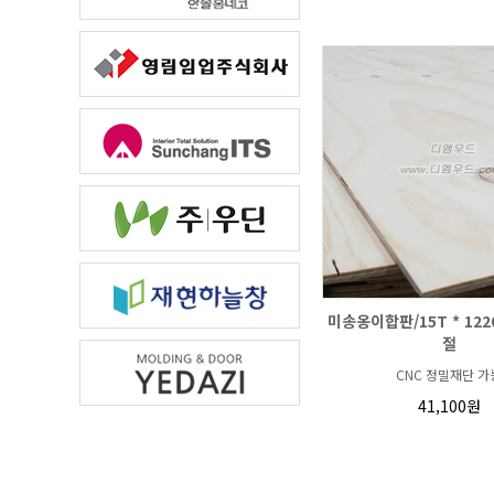
미송옹이합판/15T * 1220
절
CNC 정밀재단 가
41,100원