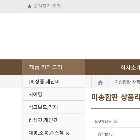
즐겨찾기 추가
회사소
제품 카테고리
DC상품,재단비
미송합판 상
사이딩
미송합판 상품
석고보드,각재
집성판,계단판
오쿠메합판 (5)
대봉,소봉,손스침 등
미송합판 (5)