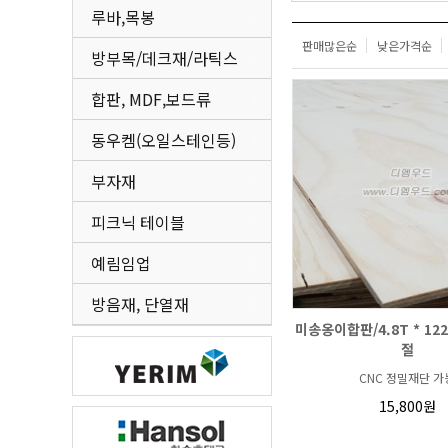
루바,목봉
판매많은순
낮은가격순
방부목/데크재/라틱스
합판, MDF,보드류
동우켐(오일스테인등)
부자재
피크닉 테이블
예림임업
방음재, 단열재
미송옹이합판/4.8T * 1220
절
CNC 정밀재단 가
15,800원