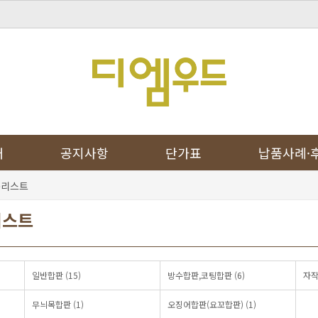
개
공지사항
단가표
납품사례·
품리스트
리스트
일반합판 (15)
방수합판,코팅합판 (6)
자작
무늬목합판 (1)
오징어합판(요꼬합판) (1)