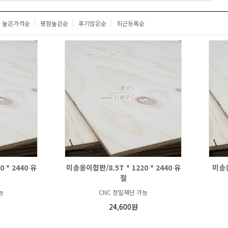
높은가격순
평점높은순
후기많은순
최근등록순
 * 2440 유
미송옹이합판/8.5T * 1220 * 2440 유
미송옹
절
능
CNC 정밀재단 가능
24,600원